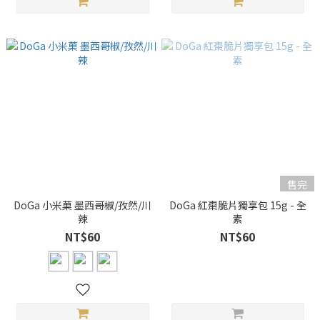
售完
DoGa 小米菓 墨西哥椒/孜然/川
DoGa 紅棗脆片獨享包 15g - 全
辣
素
NT$60
NT$60