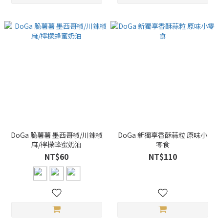
DoGa 脆薯薯 墨西哥椒/川辣椒
DoGa 新獨享香酥蒜粒 原味小
麻/檸檬蜂蜜奶油
零食
NT$60
NT$110