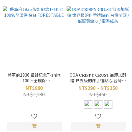
將軍府1936 設計紀念T-shirt
OOA 𝐂𝐑𝐈𝐒𝐏𝐘 𝐂𝐑𝐔𝐒𝐓 無添加酥
100%全環保
糖 世界級的伴手禮點心 台灣芋
feat.FORESTABLE
頭 / 鹹蛋黃金沙 / 蜜香紅茶
NT$980
NT$290 ~ NT$350
NT$1,280
NT$450