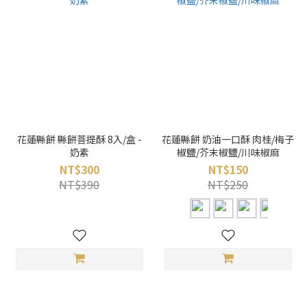
花蓮縣餅 縣餅菩提酥 8入/盒 -
花蓮縣餅 奶油一口酥 肉桂/梅子
奶素
椒鹽/芥末椒鹽/川味椒麻
NT$300
NT$150
NT$390
NT$250