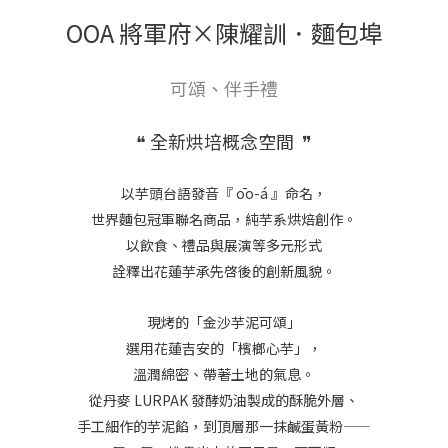
OOA 將軍府×陳耀訓．麵包埠
可頌、伴手禮
❝ 全新烘培概念空間 ❞
以芋頭台語發音『 ōo-á 』命名，
世界麵包冠軍聯名商品，純芋系烘焙創作。
以飲食、禮品與展演等多元形式
詮釋出花蓮芋承先啓後的創新風貌。
現烤的「金沙芋泥可頌」
選用花蓮吉安的「檳榔心芋」，
溫潤綿密、帶著土地的氣息。
從丹麥 LURPAK 發酵奶油製成的酥脆外層、
手工細作的芋泥餡，到頂層那一抹鹹蛋黃粉——