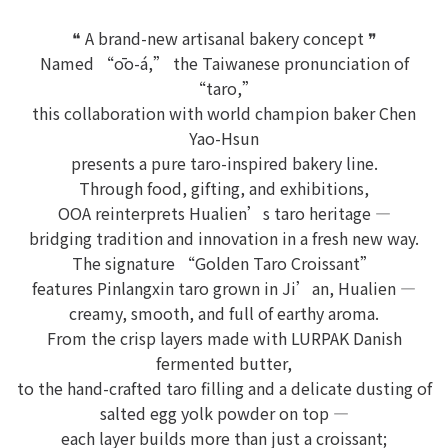
❝ A brand-new artisanal bakery concept ❞
Named “ōo-á,” the Taiwanese pronunciation of
“taro,”
this collaboration with world champion baker Chen
Yao-Hsun
presents a pure taro-inspired bakery line.
Through food, gifting, and exhibitions,
OOA reinterprets Hualien’s taro heritage —
bridging tradition and innovation in a fresh new way.
The signature “Golden Taro Croissant”
features Pinlangxin taro grown in Ji’an, Hualien —
creamy, smooth, and full of earthy aroma.
From the crisp layers made with LURPAK Danish
fermented butter,
to the hand-crafted taro filling and a delicate dusting of
salted egg yolk powder on top —
each layer builds more than just a croissant;