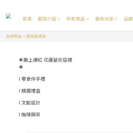
首頁
園區介紹
所有商品
最新消息
品牌
全部商品
/
I 香氛與清潔
🌟脆上爆紅 花蓮鼠在這裡
🌟
I 零食伴手禮
I 精選禮盒
I 文創設計
I 咖啡與茶