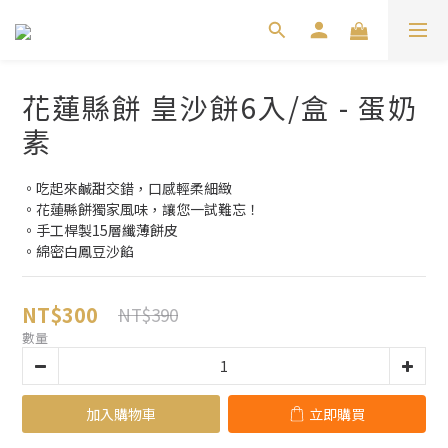
花蓮縣餅 皇沙餅6入/盒 - 蛋奶
素
。吃起來鹹甜交錯，口感輕柔細緻
。花蓮縣餅獨家風味，讓您一試難忘！
。手工桿製15層纖薄餅皮
。綿密白鳳豆沙餡
NT$300
NT$390
數量
加入購物車
立即購買