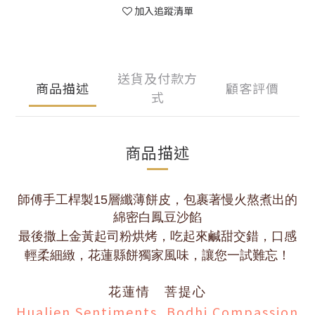
加入追蹤清單
送貨及付款方
商品描述
顧客評價
式
商品描述
師傅手工桿製15層纖薄餅皮，包裹著慢火熬煮出的
綿密白鳳豆沙餡
最後撒上金黃起司粉烘烤，吃起來鹹甜交錯，口感
輕柔細緻，花蓮縣餅獨家風味，讓您一試難忘！
花蓮情 菩提心
Hualien Sentiments, Bodhi Compassion