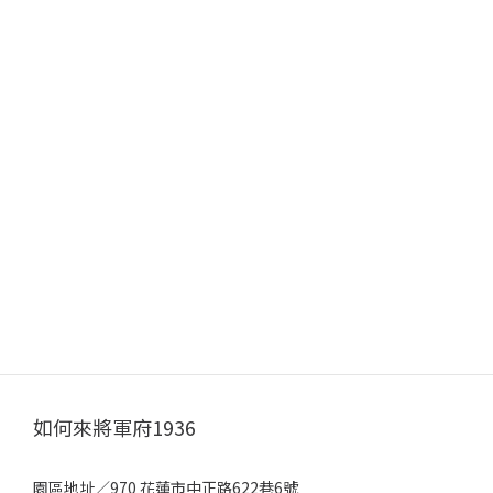
如何來將軍府1936
園區地址／970 花蓮市中正路622巷6號