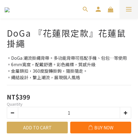
DoGa 『花蓮限定款』花蓮鼠
掛繩
。DoGa 潮流掛繩背帶。多功能背帶可搭配手機、包包…等使用
。6mm寬度，配戴舒適。彩色織標，質感升級
。金屬鎖扣，360度旋轉掛鉤，隨掛隨走。
。繩結設計，繫上潮流，展現個人風格
NT$399
Quantity
ADD TO CART
BUY NOW