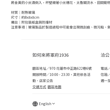
將金黃的小米酒倒入，杯壁襯著小米穗花、太魯閣流水、田間動物
材質｜耐熱玻璃
尺寸｜約8x8x8cm
備註｜附包裝紙盒與防撞材
注意事項｜玻璃製品於製造過程中可能會出現微刮痕、微污點、
如何來將軍府1936
洽公
園區地址／970 花蓮市中正路622巷6號
電話／+
開放時間／10:00 - 23:30，其他依各活
信箱／s
動、店家公告
週一至週
交通方式
園區地圖
English