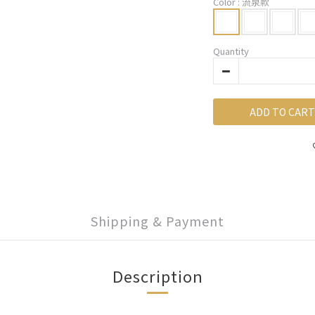
Color
: 流泉款
Quantity
ADD TO CART
Shipping & Payment
Description