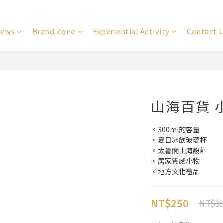
ews
Brand Zone
Experiential Activity
Contact 
山海百貨 
。300ml的容量
。夏日冰飲玻璃杯
。太魯閣山海設計
。居家質感小物
。地方文化禮品
NT$250
NT$3