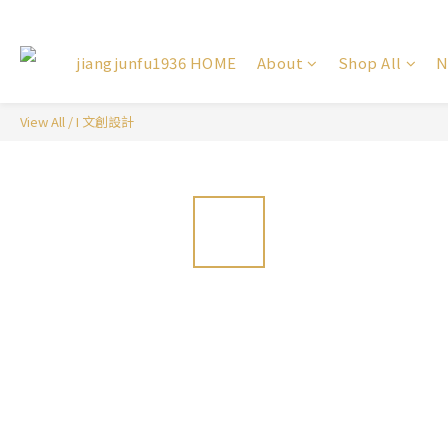
jiangjunfu1936 HOME
About
Shop All
N
View All
/
I 文創設計